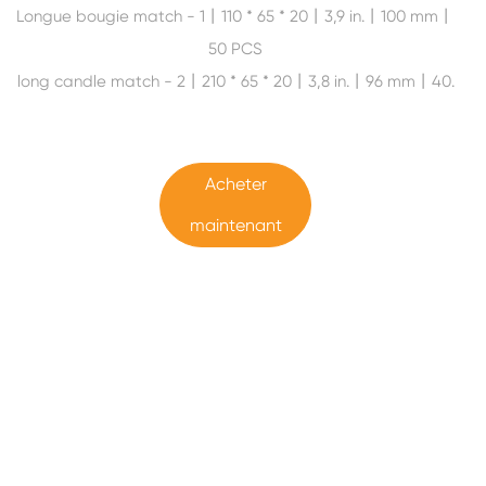
Longue bougie match - 1丨110 * 65 * 20丨3,9 in.丨100 mm丨
50 PCS
long candle match - 2丨210 * 65 * 20丨3,8 in.丨96 mm丨40.
Acheter
maintenant