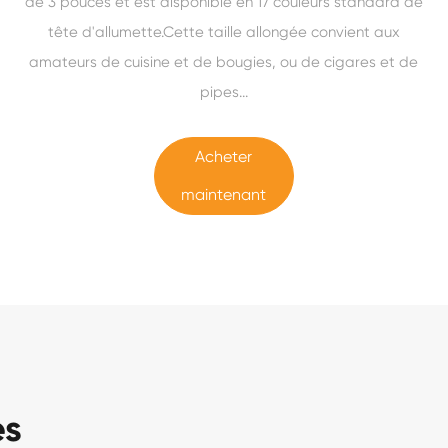
de 3 pouces et est disponible en 17 couleurs standard de
tête d'allumette.Cette taille allongée convient aux
amateurs de cuisine et de bougies, ou de cigares et de
pipes...
Acheter
maintenant
es