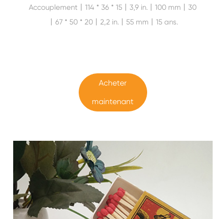
Accouplement丨114 * 36 * 15丨3,9 in.丨100 mm丨30
丨67 * 50 * 20丨2,2 in.丨55 mm丨15 ans.
Acheter
maintenant