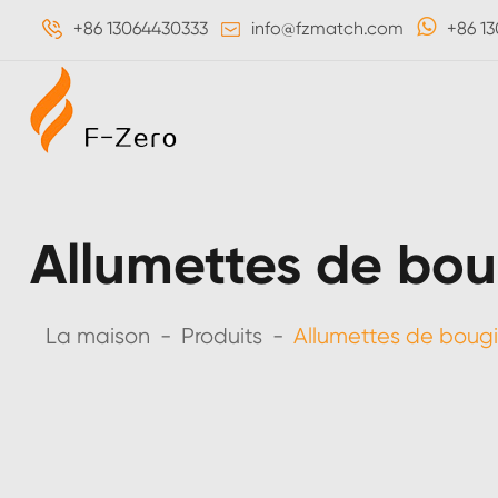
+86 13064430333
info@fzmatch.com
+86 1
Allumettes de bou
La maison
Produits
Allumettes de boug