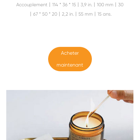
Accouplement丨114 * 36 * 15丨3,9 in.丨100 mm丨30
丨67 * 50 * 20丨2,2 in.丨55 mm丨15 ans.
Acheter
maintenant