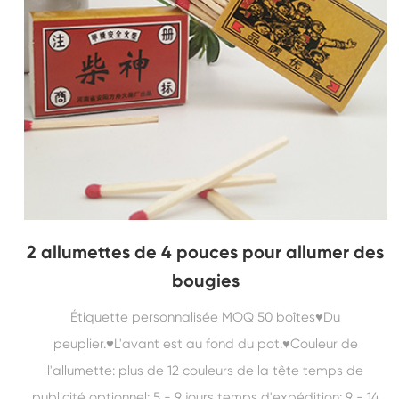
2 allumettes de 4 pouces pour allumer des
bougies
Étiquette personnalisée MOQ 50 boîtes♥Du
peuplier.♥L'avant est au fond du pot.♥Couleur de
l'allumette: plus de 12 couleurs de la tête temps de
publicité optionnel: 5 - 9 jours temps d'expédition: 9 - 14