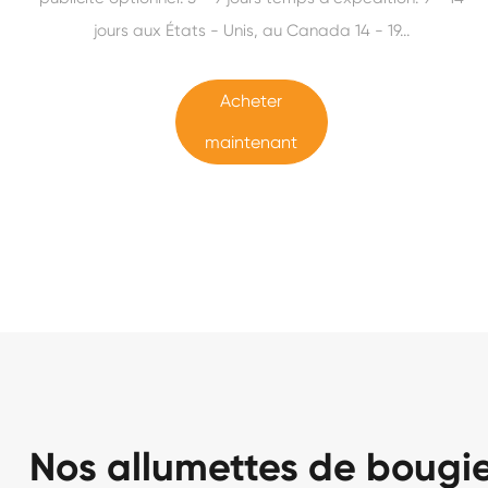
jours aux États - Unis, au Canada 14 - 19...
Acheter
maintenant
Nos allumettes de bougi