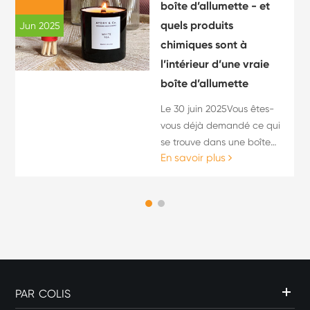
boîte d’allumette - et
quels produits
Jun 2025
chimiques sont à
l’intérieur d’une vraie
boîte d’allumette
Le 30 juin 2025Vous êtes-
vous déjà demandé ce qui
se trouve dans une boîte
En savoir plus
d’allumettes — ou
comment on en fait une? Si
vous avez cherché “
comment faire une boîte
d’allumettes ”, vous ave...
PAR COLIS